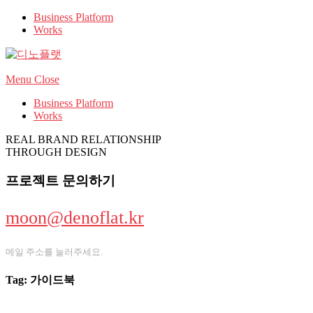
Business Platform
Works
Menu
Close
Business Platform
Works
REAL BRAND RELATIONSHIP
THROUGH DESIGN
프로젝트 문의하기
moon@denoflat.kr
메일 주소를 눌러주세요.
Tag: 가이드북