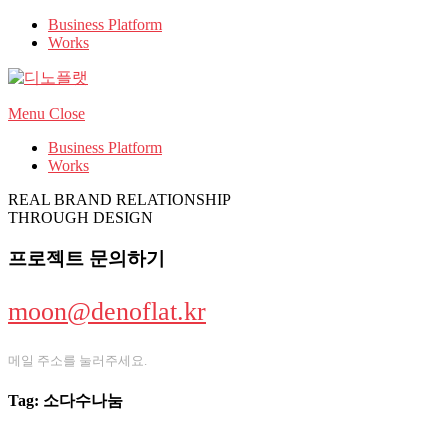
Business Platform
Works
Menu
Close
Business Platform
Works
REAL BRAND RELATIONSHIP
THROUGH DESIGN
프로젝트 문의하기
moon@denoflat.kr
메일 주소를 눌러주세요.
Tag: 소다수나눔